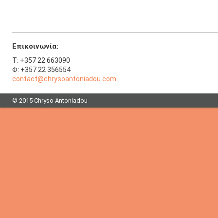
Επικοινωνία:
T: +357 22 663090
Φ: +357 22 356554
contact@chrysoantoniadou.com
© 2015 Chryso Antoniadou