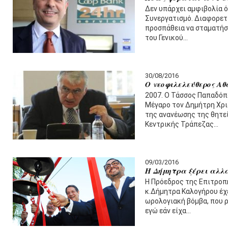
Δεν υπάρχει αμφιβολία ό
Συνεργατισμό. Διαφορετι
προσπάθεια να σταματήσο
του Γενικού…
30/08/2016
Ο νεοφιλελεύθερος Α
2007. Ο Τάσσος Παπαδόπ
Μέγαρο τον Δημήτρη Χρι
της ανανέωσης της θητε
Κεντρικής Τράπεζας…
09/03/2016
Η Δήμητρα ξέρει αλ
Η Πρόεδρος της Επιτρο
κ.Δήμητρα Καλογήρου έχε
ωρολογιακή βόμβα, που ρ
εγώ εάν είχα…